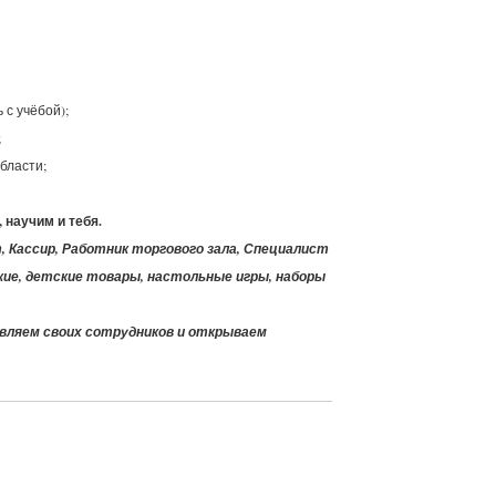
 с учёбой);
;
бласти;
 научим и тебя.
 Кассир, Работник торгового зала, Специалист
кие, детские товары, настольные игры, наборы
овляем своих сотрудников и открываем