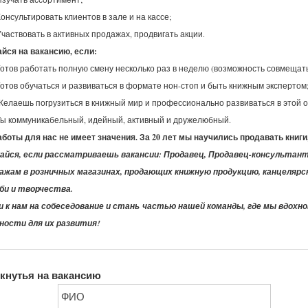
онсультировать клиентов в зале и на кассе;
Участвовать в активных продажах, продвигать акции.
йся на вакансию, если:
Готов работать полную смену несколько раз в неделю (возможность совмещать
Готов обучаться и развиваться в формате нон-стоп и быть книжным экспертом
Желаешь погрузиться в книжный мир и профессионально развиваться в этой о
Ты коммуникабельный, идейный, активный и дружелюбный.
боты для нас не имеет значения. За 20 лет мы научились продавать книги,
айся, если рассматриваешь вакансии: Продавец, Продавец-консультант,
дажам в розничных магазинах, продающих книжную продукцию, канцелярс
бби и творчества.
и к нам на собеседование и стань частью нашей команды, где мы вдохн
ности для их развития!
кнутья на вакансию