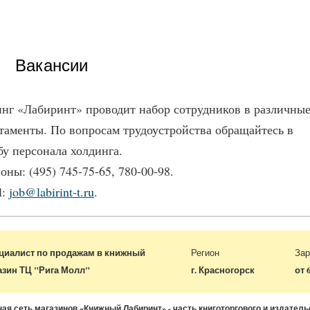
Вакансии
нг «Лабиринт» проводит набор сотрудников в различны
таменты. По вопросам трудоустройства обращайтесь в
у персонала холдинга.
оны: (495) 745-75-65, 780-00-98.
l:
job@labirint-t.ru
.
циалист по продажам в книжный
Регион
Зар
азин ТЦ "Рига Молл"
г. Красногорск
от 
ая сеть магазинов «Книжный Лабиринт» - часть книготоргового и издатель