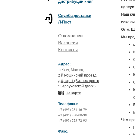
дистрибуции книг
целеус
Наш кли
Служба доставки
Л-Пост
исключ
От м. Щ
О компании
Мы пре
Вакансии
Контакты
Адрес:
115419, Москва,
2-й Рощинский проезд,
д.8, стр.4 (Бизнес-центр
"Серпуховской двор")
На карте
Телефоны:
+7 (495) 231-46-79
+7 (495) 780-00-98
Чем пр
+7 (495) 723-72-95
Факс: