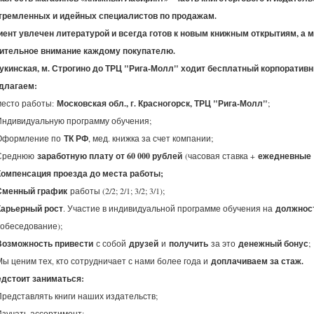
тремленных и идейных специалистов по продажам.
ент увлечен литературой и всегда готов к новым книжным открытиям, а м
ительное внимание каждому покупателю.
укинская, м. Строгино до ТРЦ "Рига-Молл" ходит бесплатный корпоративн
длагаем:
место работы:
Московская обл., г. Красногорск, ТРЦ "Рига-Молл"
;
Индивидуальную программу обучения;
Оформление по
ТК РФ
, мед. книжка за счет компании;
Среднюю
заработную плату от 60 000 рублей
(часовая ставка +
ежедневные
Компенсация проезда до места работы;
Сменный график
работы (2/2; 2/1; 3/2; 3/1);
Карьерный рост
. Участие в индивидуальной программе обучения на
должнос
собеседование);
Возможность привести
с собой
друзей
и
получить
за это
денежный бонус
;
Мы ценим тех, кто сотрудничает с нами более года и
доплачиваем за стаж.
едстоит заниматься:
Представлять книги наших издательств;
Изучать ассортимент;