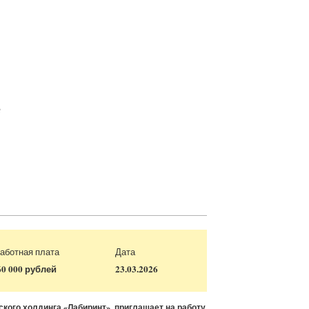
е
аботная плата
Дата
60 000 рублей
23.03.2026
ского холдинга «Лабиринт», приглашает на работу