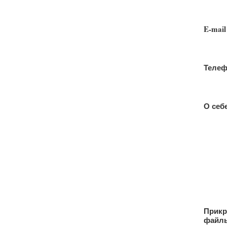
E-mail
Теле
О себ
Прикр
файл