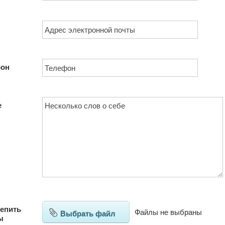
фон
е
епить
Файлы не выбраны
Выбрать файл
ы