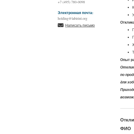
+7 (495) 780-0098
К
Электронная почта:
holding@labirint.org
Отклика
Написать письмо
Опыт ра
Отклик
по про
для хо
Приход
возмож
Откли
ФИО