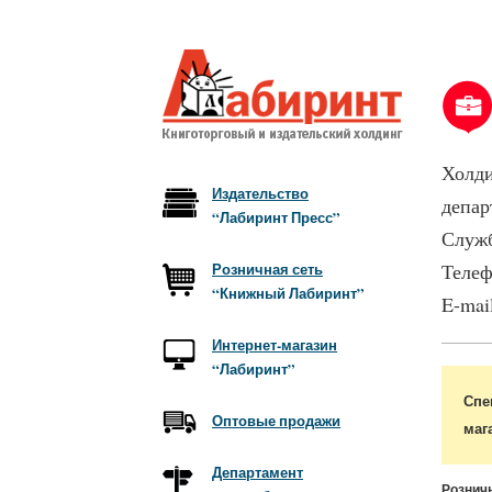
Холди
Издательство
депар
“Лабиринт Пресс”
Служб
Розничная сеть
Телеф
“Книжный Лабиринт”
E-mai
Интернет-магазин
“Лабиринт”
Спе
Оптовые продажи
маг
Департамент
Розничн